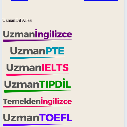
UzmanDil Ailesi