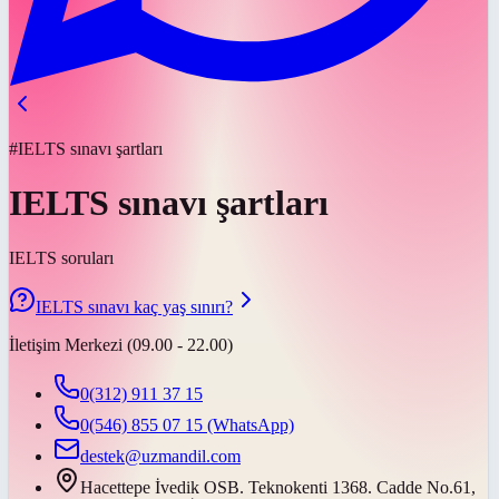
#IELTS sınavı şartları
IELTS sınavı şartları
IELTS soruları
IELTS sınavı kaç yaş sınırı?
İletişim Merkezi (09.00 - 22.00)
0(312) 911 37 15
0(546) 855 07 15
(WhatsApp)
destek@uzmandil.com
Hacettepe İvedik OSB. Teknokenti 1368. Cadde No.61,