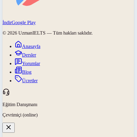
İndir
Google Play
©
2026
UzmanIELTS
— Tüm hakları saklıdır.
Anasayfa
Dersler
Yorumlar
Blog
Ücretler
Eğitim Danışmanı
Çevrimiçi (online)