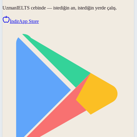
UzmanIELTS
cebinde — istediğin an, istediğin yerde çalış.
İndir
App Store