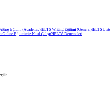
iting Eğitimi (Academic)
IELTS Writing Eğitimi (General)
IELTS Liste
mi
Online Eğitimimiz Nasıl Çalışır?
IELTS Denemeleri
çilir