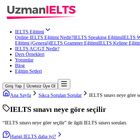
IELTS Eğitimi
Online IELTS Eğitimi Nedir?
IELTS Speaking Eğitimi
IELTS Wr
Eğitimi (General)
IELTS Grammer Eğitimi
IELTS Kelime Eğiti
IELTS AC/GT Nedir?
Ders Örnekleri
Yorumlar
Blog
Eğitim Setleri
Giriş Yap
Ücretsiz Üye Ol
Ana Sayfa
Sıkça Sorulan Sorular
IELTS sınavı neye göre se
IELTS sınavı neye göre seçilir
“
IELTS sınavı neye göre seçilir
” ile ilgili
IELTS
sınavı soruları.
Hangi IELTS daha iyi?