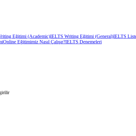
iting Eğitimi (Academic)
IELTS Writing Eğitimi (General)
IELTS Liste
mi
Online Eğitimimiz Nasıl Çalışır?
IELTS Denemeleri
rilir