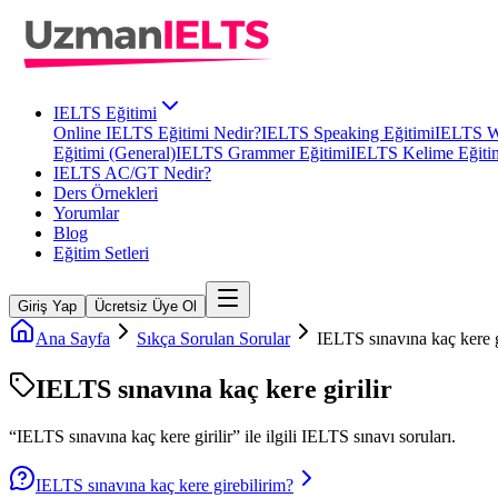
IELTS Eğitimi
Online IELTS Eğitimi Nedir?
IELTS Speaking Eğitimi
IELTS Wr
Eğitimi (General)
IELTS Grammer Eğitimi
IELTS Kelime Eğiti
IELTS AC/GT Nedir?
Ders Örnekleri
Yorumlar
Blog
Eğitim Setleri
Giriş Yap
Ücretsiz Üye Ol
Ana Sayfa
Sıkça Sorulan Sorular
IELTS sınavına kaç kere gi
IELTS sınavına kaç kere girilir
“
IELTS sınavına kaç kere girilir
” ile ilgili
IELTS
sınavı soruları.
IELTS sınavına kaç kere girebilirim?