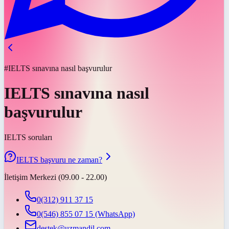
#IELTS sınavına nasıl başvurulur
IELTS sınavına nasıl
başvurulur
IELTS soruları
IELTS başvuru ne zaman?
İletişim Merkezi (09.00 - 22.00)
0(312) 911 37 15
0(546) 855 07 15
(WhatsApp)
destek@uzmandil.com