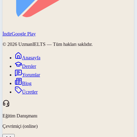
İndir
Google Play
©
2026
UzmanIELTS
— Tüm hakları saklıdır.
Anasayfa
Dersler
Yorumlar
Blog
Ücretler
Eğitim Danışmanı
Çevrimiçi (online)