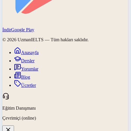
İndir
Google Play
©
2026
UzmanIELTS
— Tüm hakları saklıdır.
Anasayfa
Dersler
Yorumlar
Blog
Ücretler
Eğitim Danışmanı
Çevrimiçi (online)