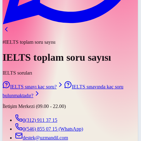
#IELTS toplam soru sayısı
IELTS toplam soru sayısı
IELTS soruları
IELTS sınavı kaç soru?
IELTS sınavında kaç soru
bulunmaktadır?
İletişim Merkezi (09.00 - 22.00)
0(312) 911 37 15
0(546) 855 07 15
(WhatsApp)
destek@uzmandil.com