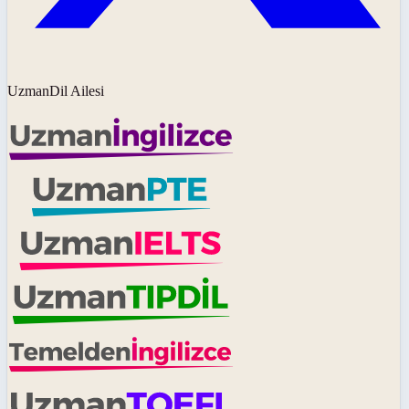
UzmanDil Ailesi