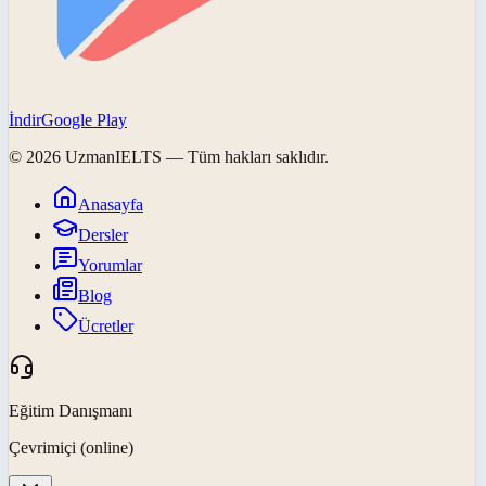
İndir
Google Play
©
2026
UzmanIELTS
— Tüm hakları saklıdır.
Anasayfa
Dersler
Yorumlar
Blog
Ücretler
Eğitim Danışmanı
Çevrimiçi (online)