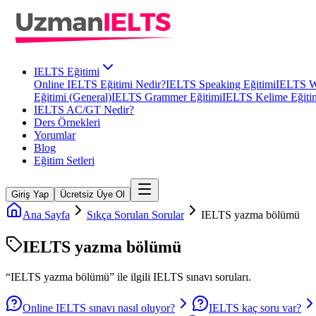
IELTS Eğitimi
Online IELTS Eğitimi Nedir?
IELTS Speaking Eğitimi
IELTS Wr
Eğitimi (General)
IELTS Grammer Eğitimi
IELTS Kelime Eğiti
IELTS AC/GT Nedir?
Ders Örnekleri
Yorumlar
Blog
Eğitim Setleri
Giriş Yap
Ücretsiz Üye Ol
Ana Sayfa
Sıkça Sorulan Sorular
IELTS yazma bölümü
IELTS yazma bölümü
“
IELTS yazma bölümü
” ile ilgili
IELTS
sınavı soruları.
Online IELTS sınavı nasıl oluyor?
IELTS kaç soru var?