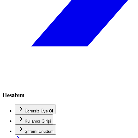
Hesabım
Ücretsiz Üye Ol
Kullanıcı Girişi
Şifremi Unuttum