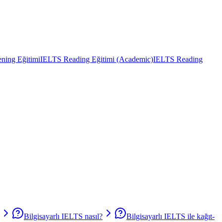
ning Eğitimi
IELTS Reading Eğitimi (Academic)
IELTS Reading
Bilgisayarlı IELTS nasıl?
Bilgisayarlı IELTS ile kağıt-