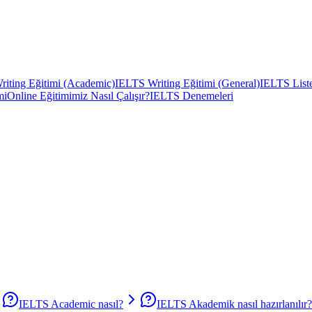
iting Eğitimi (Academic)
IELTS Writing Eğitimi (General)
IELTS Liste
mi
Online Eğitimimiz Nasıl Çalışır?
IELTS Denemeleri
IELTS Academic nasıl?
IELTS Akademik nasıl hazırlanılır?