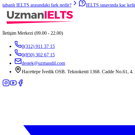
tabanlı IELTS arasındaki fark nedir?
IELTS sınavında kaç kel
İletişim Merkezi (09.00 - 22.00)
0(312) 911 37 15
0(850) 302 67 15
destek@uzmandil.com
Hacettepe İvedik OSB. Teknokenti 1368. Cadde No.61, 4