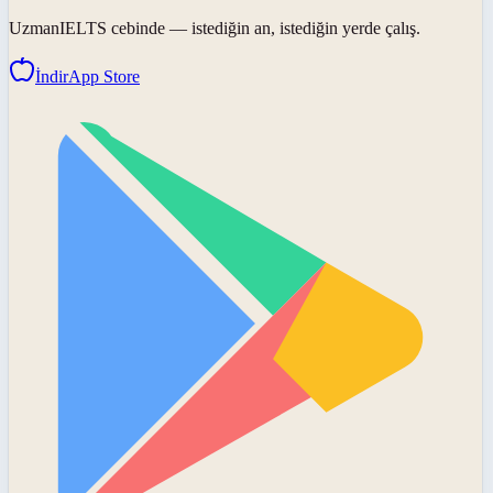
UzmanIELTS
cebinde — istediğin an, istediğin yerde çalış.
İndir
App Store