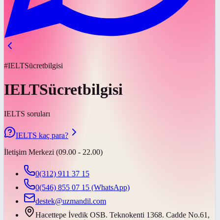
#IELTSücretbilgisi
IELTSücretbilgisi
IELTS soruları
IELTS kaç para?
İletişim Merkezi (09.00 - 22.00)
0(312) 911 37 15
0(546) 855 07 15
(WhatsApp)
destek@uzmandil.com
Hacettepe İvedik OSB. Teknokenti 1368. Cadde No.61,