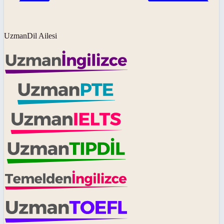
UzmanDil Ailesi