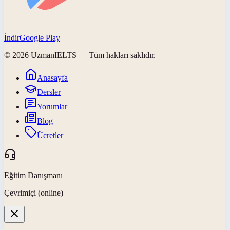
İndir
Google Play
©
2026
UzmanIELTS
— Tüm hakları saklıdır.
Anasayfa
Dersler
Yorumlar
Blog
Ücretler
Eğitim Danışmanı
Çevrimiçi (online)