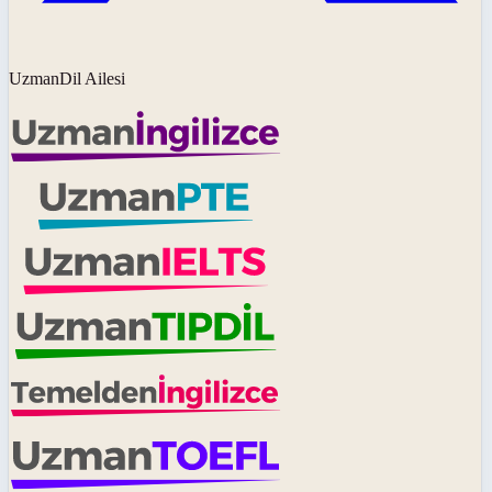
UzmanDil Ailesi