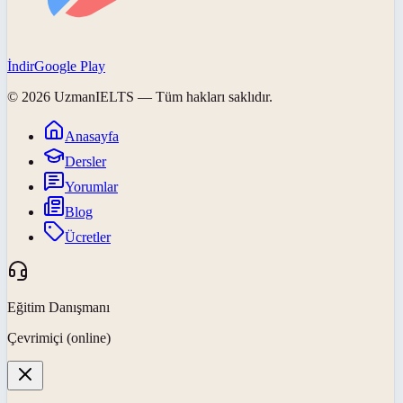
İndir
Google Play
©
2026
UzmanIELTS
— Tüm hakları saklıdır.
Anasayfa
Dersler
Yorumlar
Blog
Ücretler
Eğitim Danışmanı
Çevrimiçi (online)