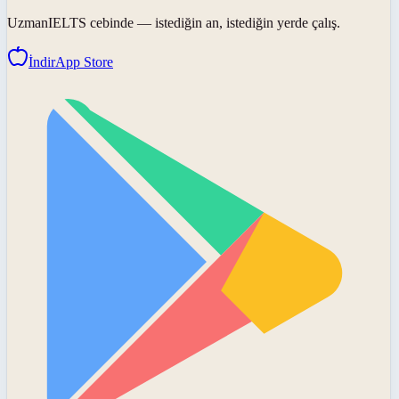
UzmanIELTS
cebinde — istediğin an, istediğin yerde çalış.
İndir
App Store