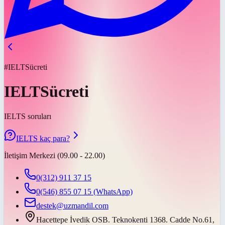
#IELTSücreti
IELTSücreti
IELTS soruları
IELTS kaç para?
İletişim Merkezi (09.00 - 22.00)
0(312) 911 37 15
0(546) 855 07 15
(WhatsApp)
destek@uzmandil.com
Hacettepe İvedik OSB. Teknokenti 1368. Cadde No.61,