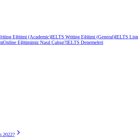
iting Eğitimi (Academic)
IELTS Writing Eğitimi (General)
IELTS Liste
mi
Online Eğitimimiz Nasıl Çalışır?
IELTS Denemeleri
n 2022?