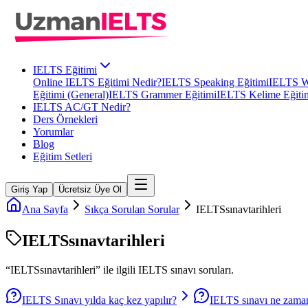
IELTS Eğitimi
Online IELTS Eğitimi Nedir?
IELTS Speaking Eğitimi
IELTS Wr
Eğitimi (General)
IELTS Grammer Eğitimi
IELTS Kelime Eğiti
IELTS AC/GT Nedir?
Ders Örnekleri
Yorumlar
Blog
Eğitim Setleri
Giriş Yap
Ücretsiz Üye Ol
Ana Sayfa
Sıkça Sorulan Sorular
IELTSsınavtarihleri
IELTSsınavtarihleri
“
IELTSsınavtarihleri
” ile ilgili
IELTS
sınavı soruları.
IELTS Sınavı yılda kaç kez yapılır?
IELTS sınavı ne zama