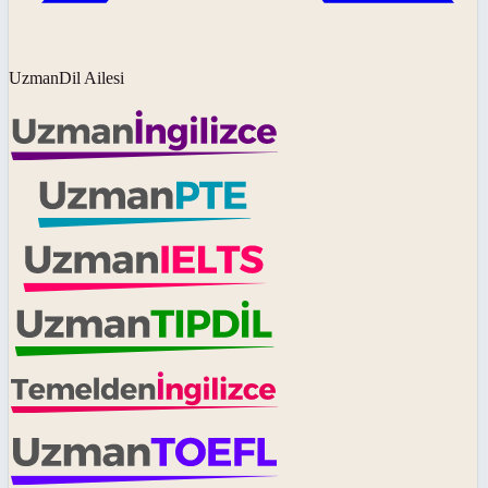
UzmanDil Ailesi