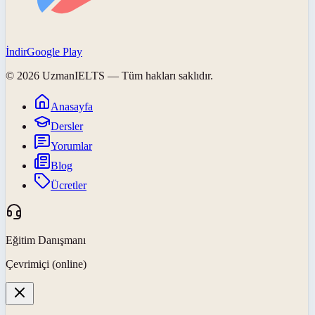
İndir
Google Play
©
2026
UzmanIELTS
— Tüm hakları saklıdır.
Anasayfa
Dersler
Yorumlar
Blog
Ücretler
Eğitim Danışmanı
Çevrimiçi (online)