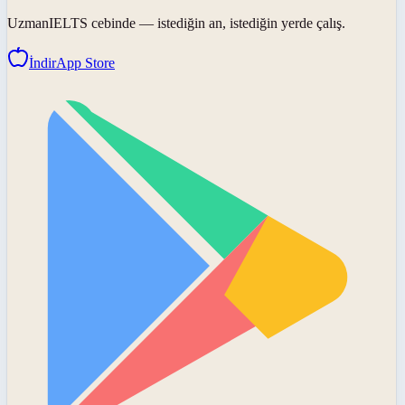
UzmanIELTS
cebinde — istediğin an, istediğin yerde çalış.
İndir
App Store