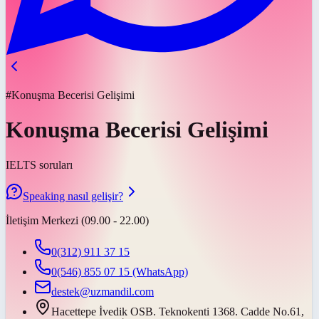
#Konuşma Becerisi Gelişimi
Konuşma Becerisi Gelişimi
IELTS soruları
Speaking nasıl gelişir?
İletişim Merkezi (09.00 - 22.00)
0(312) 911 37 15
0(546) 855 07 15
(WhatsApp)
destek@uzmandil.com
Hacettepe İvedik OSB. Teknokenti 1368. Cadde No.61,