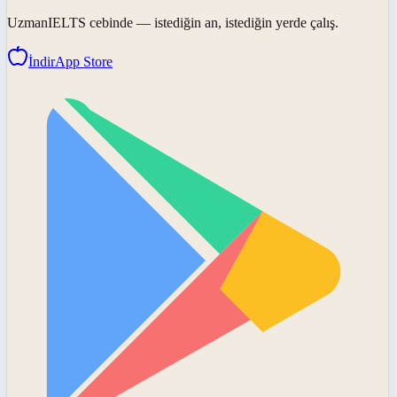
UzmanIELTS
cebinde — istediğin an, istediğin yerde çalış.
İndir
App Store