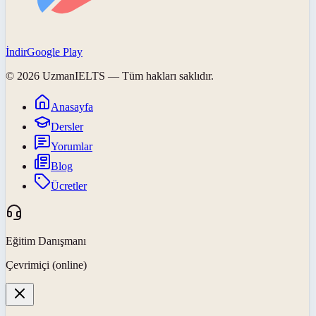
İndir
Google Play
©
2026
UzmanIELTS
— Tüm hakları saklıdır.
Anasayfa
Dersler
Yorumlar
Blog
Ücretler
Eğitim Danışmanı
Çevrimiçi (online)