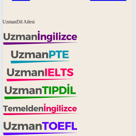
UzmanDil Ailesi