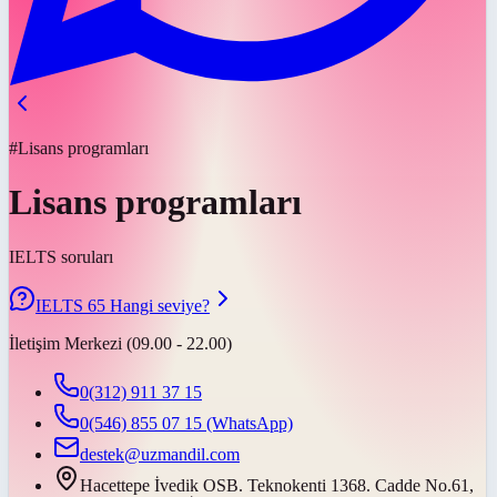
#Lisans programları
Lisans programları
IELTS soruları
IELTS 65 Hangi seviye?
İletişim Merkezi (09.00 - 22.00)
0(312) 911 37 15
0(546) 855 07 15
(WhatsApp)
destek@uzmandil.com
Hacettepe İvedik OSB. Teknokenti 1368. Cadde No.61,