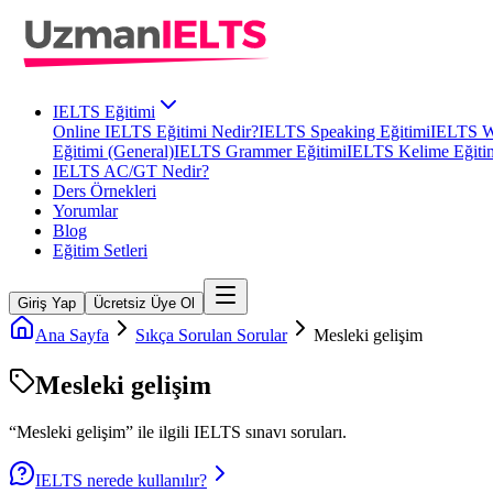
IELTS Eğitimi
Online IELTS Eğitimi Nedir?
IELTS Speaking Eğitimi
IELTS Wr
Eğitimi (General)
IELTS Grammer Eğitimi
IELTS Kelime Eğiti
IELTS AC/GT Nedir?
Ders Örnekleri
Yorumlar
Blog
Eğitim Setleri
Giriş Yap
Ücretsiz Üye Ol
Ana Sayfa
Sıkça Sorulan Sorular
Mesleki gelişim
Mesleki gelişim
“
Mesleki gelişim
” ile ilgili
IELTS
sınavı soruları.
IELTS nerede kullanılır?