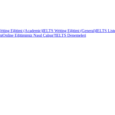
iting Eğitimi (Academic)
IELTS Writing Eğitimi (General)
IELTS Liste
mi
Online Eğitimimiz Nasıl Çalışır?
IELTS Denemeleri