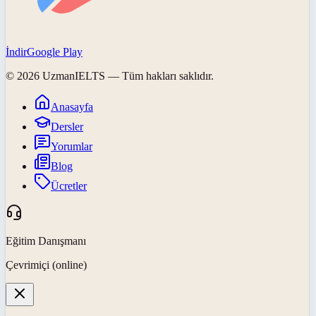
İndir
Google Play
©
2026
UzmanIELTS
— Tüm hakları saklıdır.
Anasayfa
Dersler
Yorumlar
Blog
Ücretler
Eğitim Danışmanı
Çevrimiçi (online)