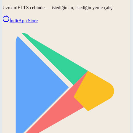
UzmanIELTS
cebinde — istediğin an, istediğin yerde çalış.
İndir
App Store