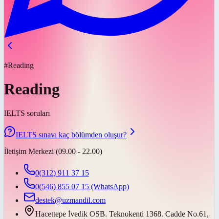
#Reading
Reading
IELTS soruları
IELTS sınavı kaç bölümden oluşur?
İletişim Merkezi (09.00 - 22.00)
0(312) 911 37 15
0(546) 855 07 15
(WhatsApp)
destek@uzmandil.com
Hacettepe İvedik OSB. Teknokenti 1368. Cadde No.61,