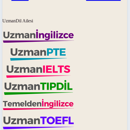
UzmanDil Ailesi