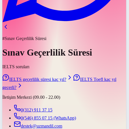
#Sınav Geçerlilik Süresi
Sınav Geçerlilik Süresi
IELTS soruları
IELTS geçerlilik süresi kaç yıl?
IELTS Toefl kaç yıl
geçerli?
İletişim Merkezi (09.00 - 22.00)
0(312) 911 37 15
0(546) 855 07 15
(WhatsApp)
destek@uzmandil.com