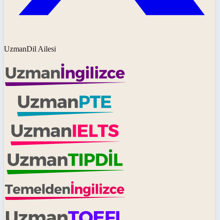
UzmanDil Ailesi