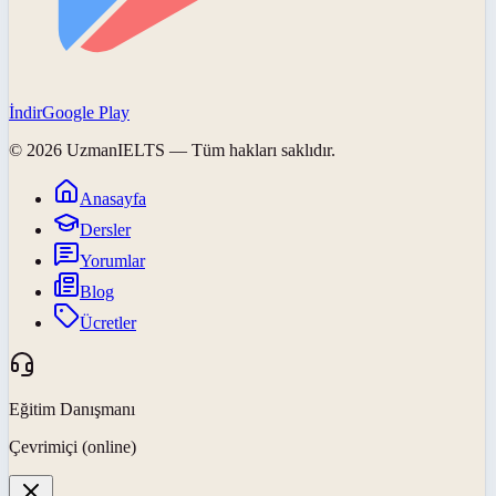
İndir
Google Play
©
2026
UzmanIELTS
— Tüm hakları saklıdır.
Anasayfa
Dersler
Yorumlar
Blog
Ücretler
Eğitim Danışmanı
Çevrimiçi (online)