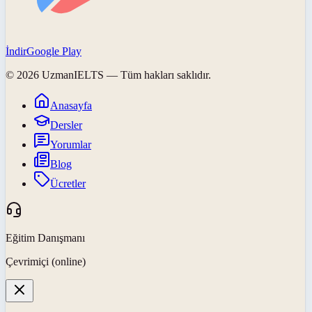
İndir
Google Play
©
2026
UzmanIELTS
— Tüm hakları saklıdır.
Anasayfa
Dersler
Yorumlar
Blog
Ücretler
Eğitim Danışmanı
Çevrimiçi (online)