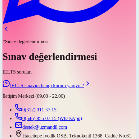
#Sınav değerlendirmesi
Sınav değerlendirmesi
IELTS soruları
IELTS sınavını hangi kurum yapıyor?
İletişim Merkezi (09.00 - 22.00)
0(312) 911 37 15
0(546) 855 07 15
(WhatsApp)
destek@uzmandil.com
Hacettepe İvedik OSB. Teknokenti 1368. Cadde No.61,