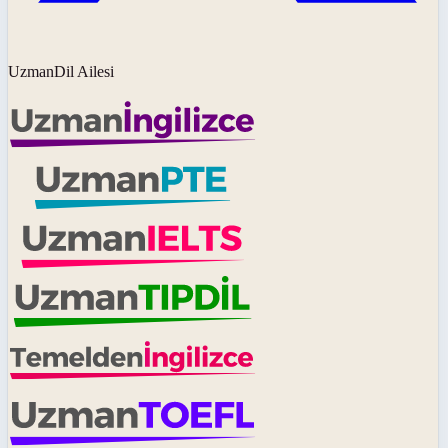
UzmanDil Ailesi