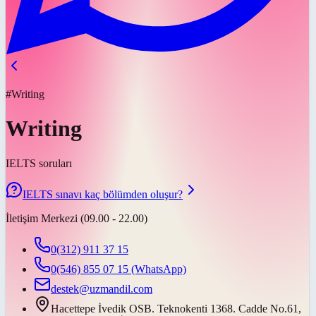
#Writing
Writing
IELTS soruları
IELTS sınavı kaç bölümden oluşur?
İletişim Merkezi (09.00 - 22.00)
0(312) 911 37 15
0(546) 855 07 15
(WhatsApp)
destek@uzmandil.com
Hacettepe İvedik OSB. Teknokenti 1368. Cadde No.61,