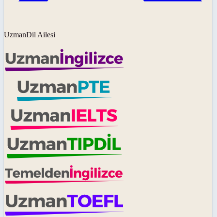
UzmanDil Ailesi