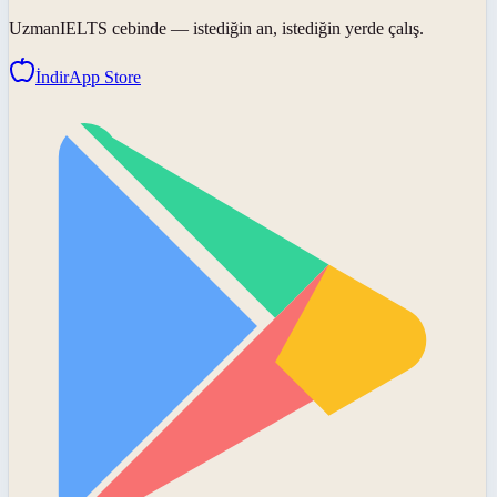
UzmanIELTS
cebinde — istediğin an, istediğin yerde çalış.
İndir
App Store