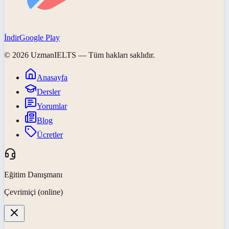
İndir
Google Play
©
2026
UzmanIELTS
— Tüm hakları saklıdır.
Anasayfa
Dersler
Yorumlar
Blog
Ücretler
Eğitim Danışmanı
Çevrimiçi (online)