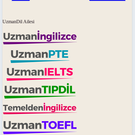
UzmanDil Ailesi