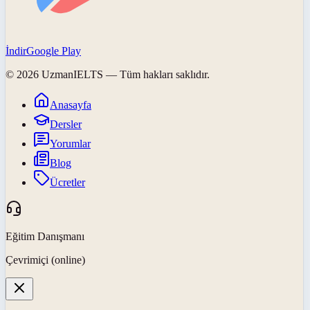
İndir
Google Play
©
2026
UzmanIELTS
— Tüm hakları saklıdır.
Anasayfa
Dersler
Yorumlar
Blog
Ücretler
Eğitim Danışmanı
Çevrimiçi (online)