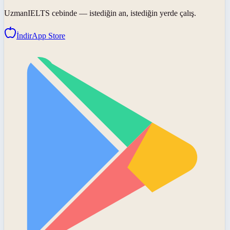
UzmanIELTS
cebinde — istediğin an, istediğin yerde çalış.
İndir
App Store