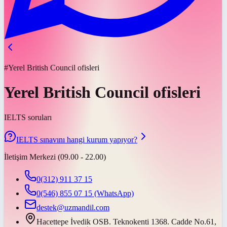
#Yerel British Council ofisleri
Yerel British Council ofisleri
IELTS soruları
IELTS sınavını hangi kurum yapıyor?
İletişim Merkezi (09.00 - 22.00)
0(312) 911 37 15
0(546) 855 07 15
(WhatsApp)
destek@uzmandil.com
Hacettepe İvedik OSB. Teknokenti 1368. Cadde No.61,