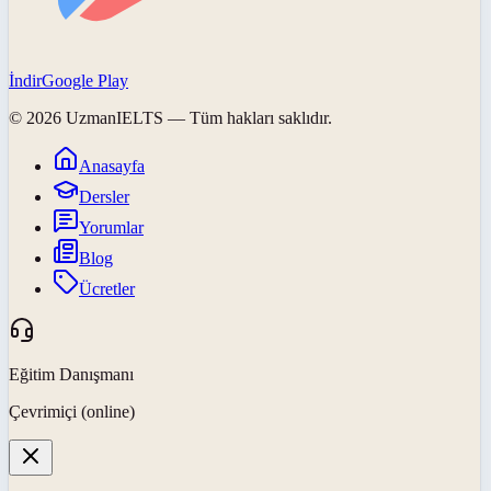
İndir
Google Play
©
2026
UzmanIELTS
— Tüm hakları saklıdır.
Anasayfa
Dersler
Yorumlar
Blog
Ücretler
Eğitim Danışmanı
Çevrimiçi (online)