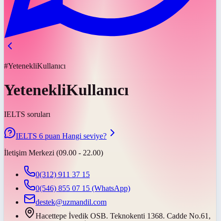
#YetenekliKullanıcı
YetenekliKullanıcı
IELTS soruları
IELTS 6 puan Hangi seviye?
İletişim Merkezi (09.00 - 22.00)
0(312) 911 37 15
0(546) 855 07 15
(WhatsApp)
destek@uzmandil.com
Hacettepe İvedik OSB. Teknokenti 1368. Cadde No.61,