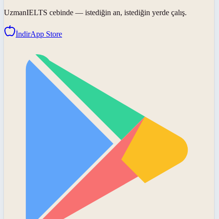
UzmanIELTS
cebinde — istediğin an, istediğin yerde çalış.
İndir
App Store