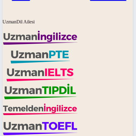
UzmanDil Ailesi