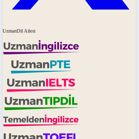
UzmanDil Ailesi