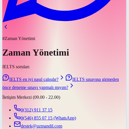
#Zaman Yönetimi
Zaman Yönetimi
IELTS soruları
IELTS en iyi nasıl çalışılır?
IELTS sınavına girmeden
önce deneme sınavı yapmalı mıyım?
İletişim Merkezi (09.00 - 22.00)
0(312) 911 37 15
0(546) 855 07 15
(WhatsApp)
destek@uzmandil.com