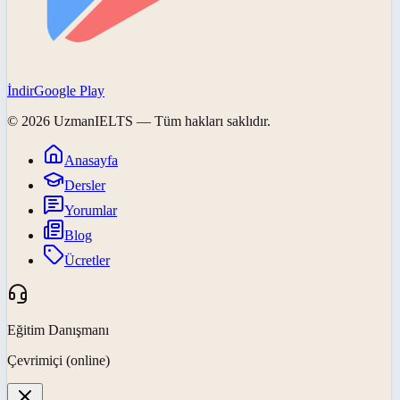
İndir
Google Play
©
2026
UzmanIELTS
— Tüm hakları saklıdır.
Anasayfa
Dersler
Yorumlar
Blog
Ücretler
Eğitim Danışmanı
Çevrimiçi (online)