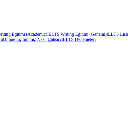
iting Eğitimi (Academic)
IELTS Writing Eğitimi (General)
IELTS Liste
mi
Online Eğitimimiz Nasıl Çalışır?
IELTS Denemeleri