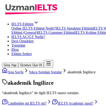
IELTS Eğitimi
Online IELTS Eğitimi Nedir?
IELTS Speaking Eğitimi
IELTS Wr
Eğitimi (General)
IELTS Grammer Eğitimi
IELTS Kelime Eğiti
IELTS AC/GT Nedir?
Ders Örnekleri
Yorumlar
Blog
Eğitim Setleri
Giriş Yap
Ücretsiz Üye Ol
Ana Sayfa
Sıkça Sorulan Sorular
akademik İngilizce
akademik İngilizce
“
akademik İngilizce
” ile ilgili
IELTS
sınavı soruları.
Cambridge mi IELTS mi?
IELTS Academic nasıl?