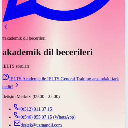
#akademik dil becerileri
akademik dil becerileri
IELTS soruları
IELTS Academic ile IELTS General Training arasındaki fark
nedir?
İletişim Merkezi (09.00 - 22.00)
0(312) 911 37 15
0(546) 855 07 15
(WhatsApp)
destek@uzmandil.com