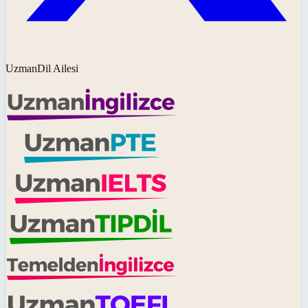
UzmanDil Ailesi