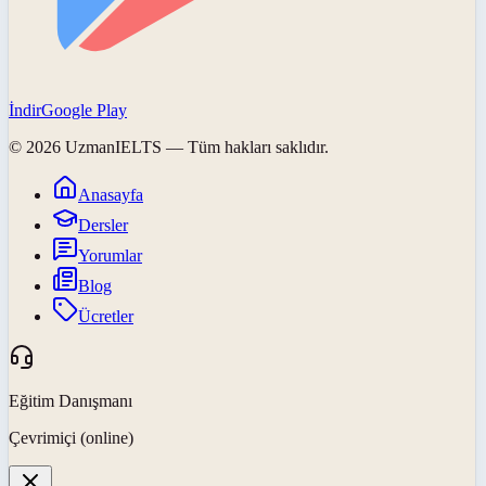
İndir
Google Play
©
2026
UzmanIELTS
— Tüm hakları saklıdır.
Anasayfa
Dersler
Yorumlar
Blog
Ücretler
Eğitim Danışmanı
Çevrimiçi (online)