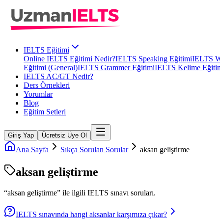
IELTS Eğitimi
Online IELTS Eğitimi Nedir?
IELTS Speaking Eğitimi
IELTS Wr
Eğitimi (General)
IELTS Grammer Eğitimi
IELTS Kelime Eğiti
IELTS AC/GT Nedir?
Ders Örnekleri
Yorumlar
Blog
Eğitim Setleri
Giriş Yap
Ücretsiz Üye Ol
Ana Sayfa
Sıkça Sorulan Sorular
aksan geliştirme
aksan geliştirme
“
aksan geliştirme
” ile ilgili
IELTS
sınavı soruları.
IELTS sınavında hangi aksanlar karşımıza çıkar?