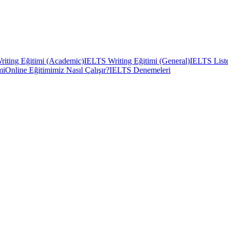
iting Eğitimi (Academic)
IELTS Writing Eğitimi (General)
IELTS Liste
mi
Online Eğitimimiz Nasıl Çalışır?
IELTS Denemeleri