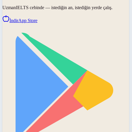
UzmanIELTS
cebinde — istediğin an, istediğin yerde çalış.
İndir
App Store