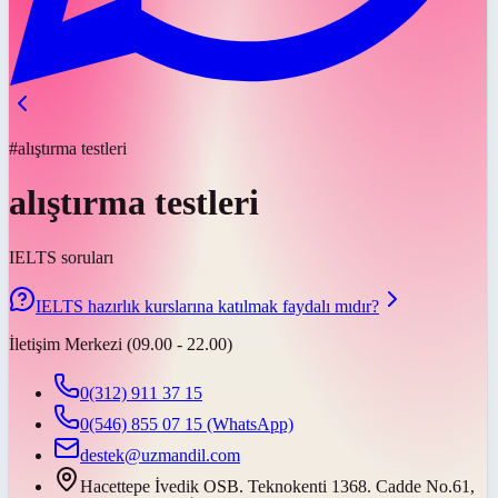
#alıştırma testleri
alıştırma testleri
IELTS soruları
IELTS hazırlık kurslarına katılmak faydalı mıdır?
İletişim Merkezi (09.00 - 22.00)
0(312) 911 37 15
0(546) 855 07 15
(WhatsApp)
destek@uzmandil.com
Hacettepe İvedik OSB. Teknokenti 1368. Cadde No.61,