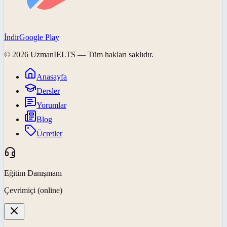
İndir
Google Play
©
2026
UzmanIELTS
— Tüm hakları saklıdır.
Anasayfa
Dersler
Yorumlar
Blog
Ücretler
Eğitim Danışmanı
Çevrimiçi (online)