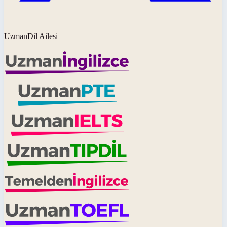
UzmanDil Ailesi