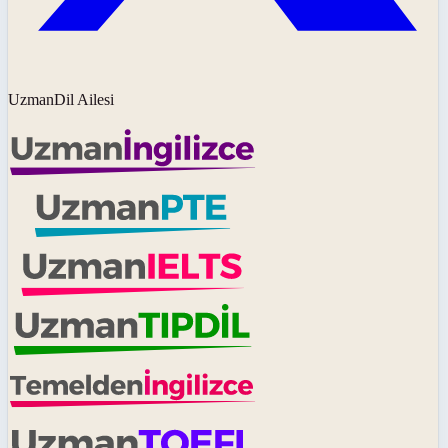
UzmanDil Ailesi