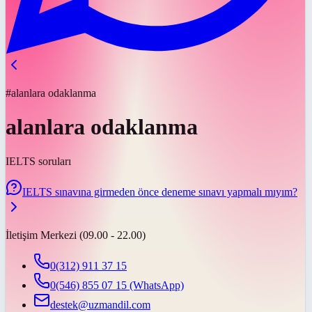
#alanlara odaklanma
alanlara odaklanma
IELTS soruları
IELTS sınavına girmeden önce deneme sınavı yapmalı mıyım?
İletişim Merkezi (09.00 - 22.00)
0(312) 911 37 15
0(546) 855 07 15
(WhatsApp)
destek@uzmandil.com