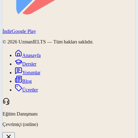
İndir
Google Play
©
2026
UzmanIELTS
— Tüm hakları saklıdır.
Anasayfa
Dersler
Yorumlar
Blog
Ücretler
Eğitim Danışmanı
Çevrimiçi (online)