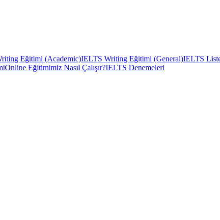
iting Eğitimi (Academic)
IELTS Writing Eğitimi (General)
IELTS Liste
mi
Online Eğitimimiz Nasıl Çalışır?
IELTS Denemeleri