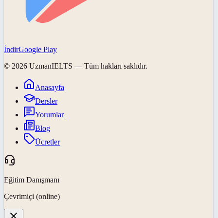
İndir
Google Play
©
2026
UzmanIELTS
— Tüm hakları saklıdır.
Anasayfa
Dersler
Yorumlar
Blog
Ücretler
Eğitim Danışmanı
Çevrimiçi (online)