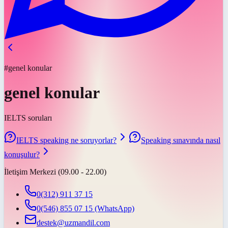
#genel konular
genel konular
IELTS soruları
IELTS speaking ne soruyorlar?
Speaking sınavında nasıl
konuşulur?
İletişim Merkezi (09.00 - 22.00)
0(312) 911 37 15
0(546) 855 07 15
(WhatsApp)
destek@uzmandil.com