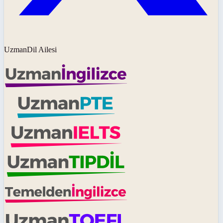
UzmanDil Ailesi