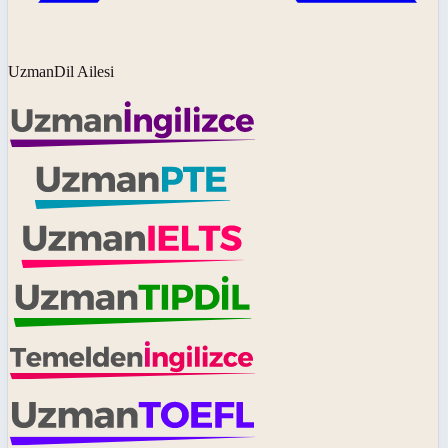
UzmanDil Ailesi