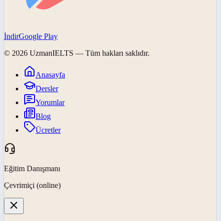
İndir
Google Play
©
2026
UzmanIELTS
— Tüm hakları saklıdır.
Anasayfa
Dersler
Yorumlar
Blog
Ücretler
Eğitim Danışmanı
Çevrimiçi (online)