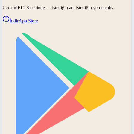
UzmanIELTS
cebinde — istediğin an, istediğin yerde çalış.
İndir
App Store