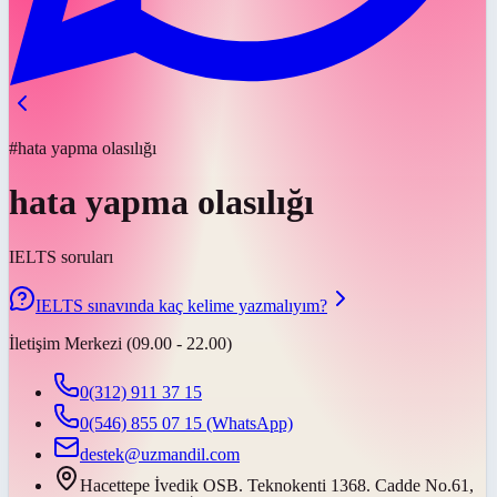
#hata yapma olasılığı
hata yapma olasılığı
IELTS soruları
IELTS sınavında kaç kelime yazmalıyım?
İletişim Merkezi (09.00 - 22.00)
0(312) 911 37 15
0(546) 855 07 15
(WhatsApp)
destek@uzmandil.com
Hacettepe İvedik OSB. Teknokenti 1368. Cadde No.61,