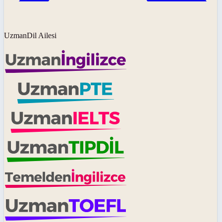
UzmanDil Ailesi