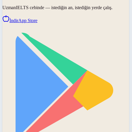
UzmanIELTS
cebinde — istediğin an, istediğin yerde çalış.
İndir
App Store