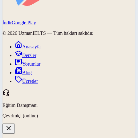
İndir
Google Play
©
2026
UzmanIELTS
— Tüm hakları saklıdır.
Anasayfa
Dersler
Yorumlar
Blog
Ücretler
Eğitim Danışmanı
Çevrimiçi (online)