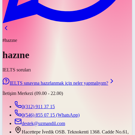
#hazıne
hazıne
IELTS soruları
IELTS sınavına hazırlanmak için neler yapmalıyım?
İletişim Merkezi (09.00 - 22.00)
0(312) 911 37 15
0(546) 855 07 15
(WhatsApp)
destek@uzmandil.com
Hacettepe İvedik OSB. Teknokenti 1368. Cadde No.61,