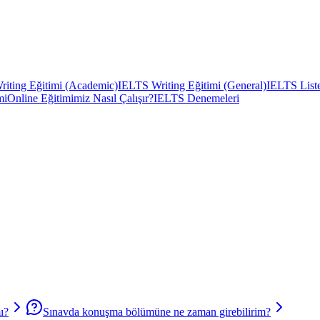
iting Eğitimi (Academic)
IELTS Writing Eğitimi (General)
IELTS Liste
mi
Online Eğitimimiz Nasıl Çalışır?
IELTS Denemeleri
mı?
Sınavda konuşma bölümüne ne zaman girebilirim?