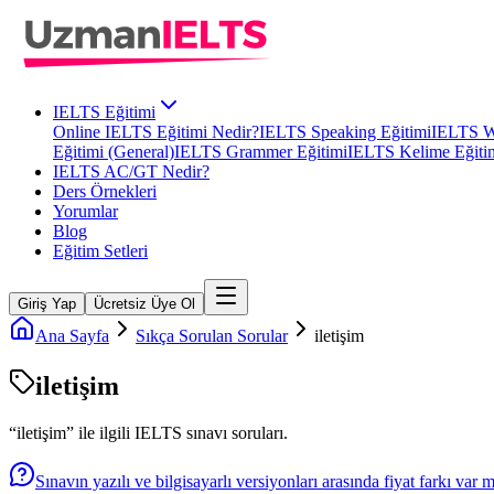
IELTS Eğitimi
Online IELTS Eğitimi Nedir?
IELTS Speaking Eğitimi
IELTS Wr
Eğitimi (General)
IELTS Grammer Eğitimi
IELTS Kelime Eğiti
IELTS AC/GT Nedir?
Ders Örnekleri
Yorumlar
Blog
Eğitim Setleri
Giriş Yap
Ücretsiz Üye Ol
Ana Sayfa
Sıkça Sorulan Sorular
iletişim
iletişim
“
iletişim
” ile ilgili
IELTS
sınavı soruları.
Sınavın yazılı ve bilgisayarlı versiyonları arasında fiyat farkı var 