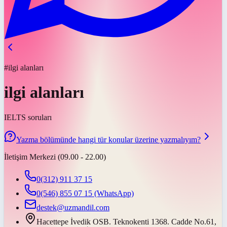
#ilgi alanları
ilgi alanları
IELTS soruları
Yazma bölümünde hangi tür konular üzerine yazmalıyım?
İletişim Merkezi (09.00 - 22.00)
0(312) 911 37 15
0(546) 855 07 15
(WhatsApp)
destek@uzmandil.com
Hacettepe İvedik OSB. Teknokenti 1368. Cadde No.61,