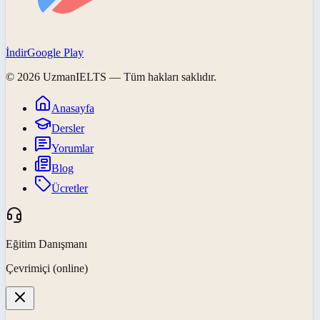
İndir
Google Play
©
2026
UzmanIELTS
— Tüm hakları saklıdır.
Anasayfa
Dersler
Yorumlar
Blog
Ücretler
Eğitim Danışmanı
Çevrimiçi (online)