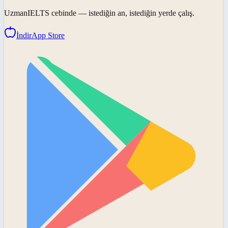
UzmanIELTS
cebinde — istediğin an, istediğin yerde çalış.
İndir
App Store