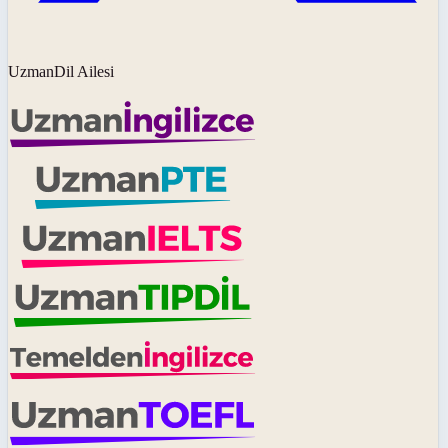
UzmanDil Ailesi