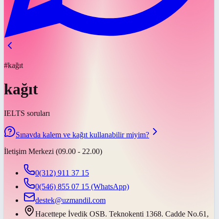
#kağıt
kağıt
IELTS soruları
Sınavda kalem ve kağıt kullanabilir miyim?
İletişim Merkezi (09.00 - 22.00)
0(312) 911 37 15
0(546) 855 07 15
(WhatsApp)
destek@uzmandil.com
Hacettepe İvedik OSB. Teknokenti 1368. Cadde No.61,