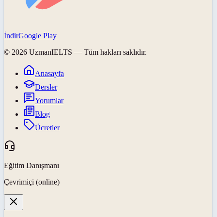
İndir
Google Play
©
2026
UzmanIELTS
— Tüm hakları saklıdır.
Anasayfa
Dersler
Yorumlar
Blog
Ücretler
Eğitim Danışmanı
Çevrimiçi (online)