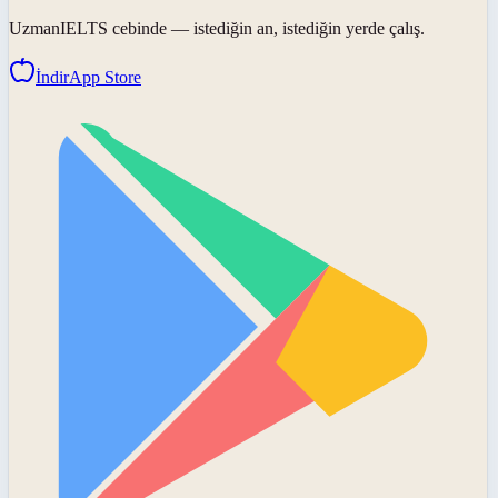
UzmanIELTS
cebinde — istediğin an, istediğin yerde çalış.
İndir
App Store