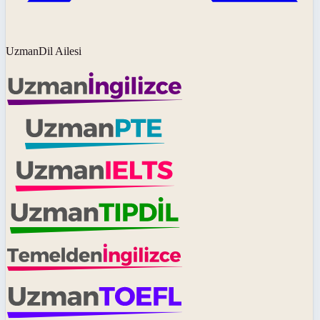
UzmanDil Ailesi