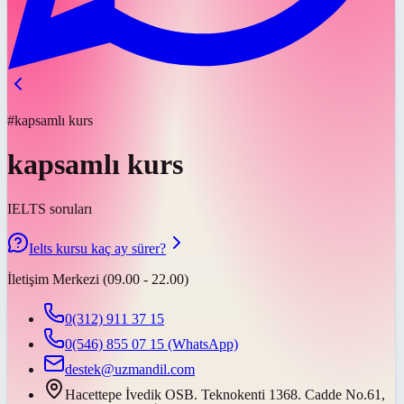
#kapsamlı kurs
kapsamlı kurs
IELTS soruları
Ielts kursu kaç ay sürer?
İletişim Merkezi (09.00 - 22.00)
0(312) 911 37 15
0(546) 855 07 15
(WhatsApp)
destek@uzmandil.com
Hacettepe İvedik OSB. Teknokenti 1368. Cadde No.61,