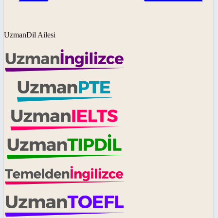
UzmanDil Ailesi