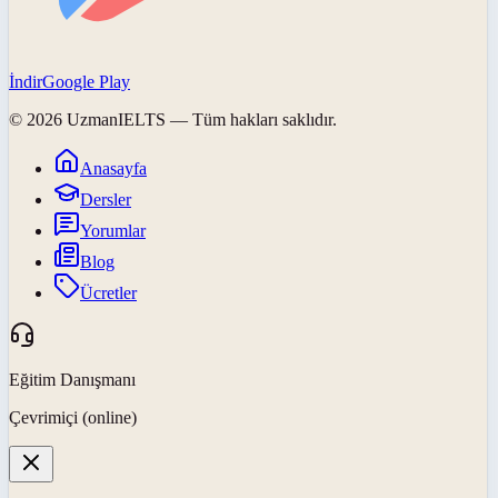
İndir
Google Play
©
2026
UzmanIELTS
— Tüm hakları saklıdır.
Anasayfa
Dersler
Yorumlar
Blog
Ücretler
Eğitim Danışmanı
Çevrimiçi (online)