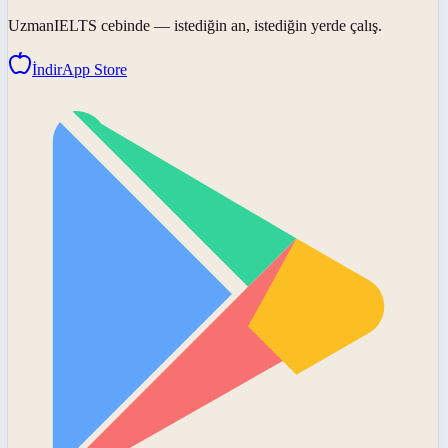
UzmanIELTS
cebinde — istediğin an, istediğin yerde çalış.
İndir
App Store