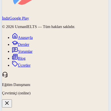
İndir
Google Play
©
2026
UzmanIELTS
— Tüm hakları saklıdır.
Anasayfa
Dersler
Yorumlar
Blog
Ücretler
Eğitim Danışmanı
Çevrimiçi (online)