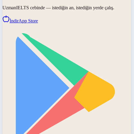
UzmanIELTS
cebinde — istediğin an, istediğin yerde çalış.
İndir
App Store