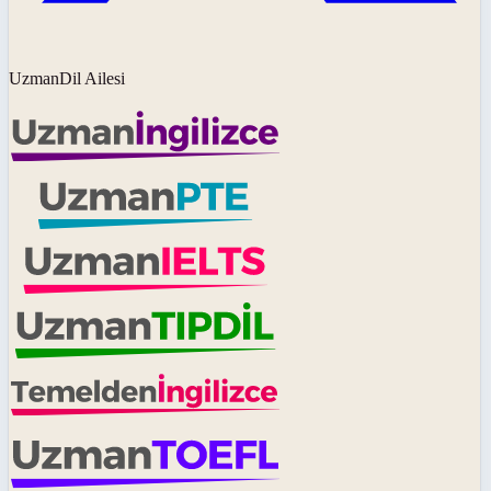
UzmanDil Ailesi