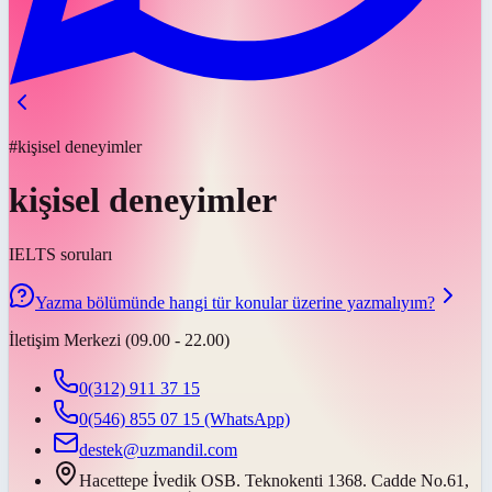
#kişisel deneyimler
kişisel deneyimler
IELTS soruları
Yazma bölümünde hangi tür konular üzerine yazmalıyım?
İletişim Merkezi (09.00 - 22.00)
0(312) 911 37 15
0(546) 855 07 15
(WhatsApp)
destek@uzmandil.com
Hacettepe İvedik OSB. Teknokenti 1368. Cadde No.61,