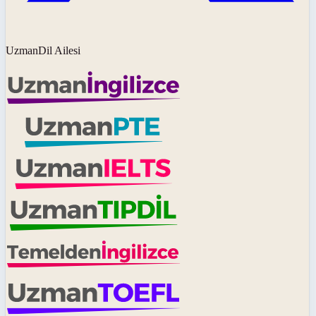
UzmanDil Ailesi