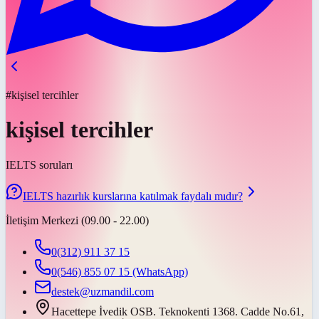
#kişisel tercihler
kişisel tercihler
IELTS soruları
IELTS hazırlık kurslarına katılmak faydalı mıdır?
İletişim Merkezi (09.00 - 22.00)
0(312) 911 37 15
0(546) 855 07 15
(WhatsApp)
destek@uzmandil.com
Hacettepe İvedik OSB. Teknokenti 1368. Cadde No.61,