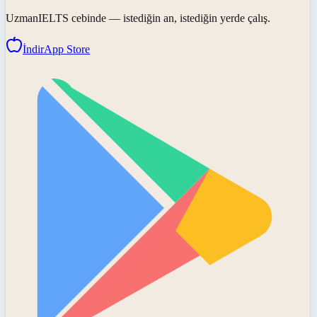
UzmanIELTS
cebinde — istediğin an, istediğin yerde çalış.
İndir
App Store