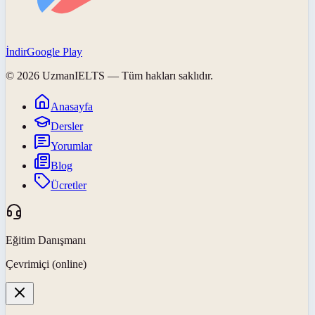
İndir
Google Play
©
2026
UzmanIELTS
— Tüm hakları saklıdır.
Anasayfa
Dersler
Yorumlar
Blog
Ücretler
Eğitim Danışmanı
Çevrimiçi (online)