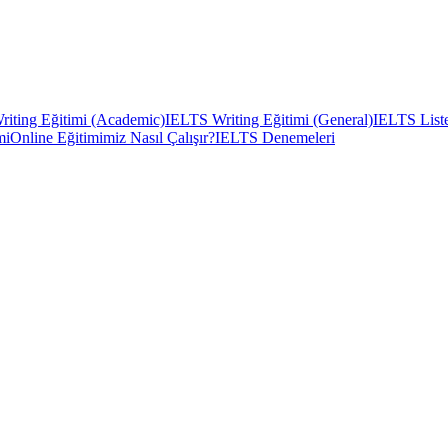
iting Eğitimi (Academic)
IELTS Writing Eğitimi (General)
IELTS Liste
mi
Online Eğitimimiz Nasıl Çalışır?
IELTS Denemeleri