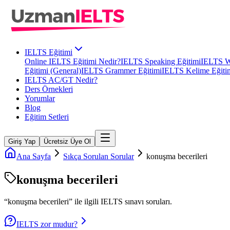
IELTS Eğitimi
Online IELTS Eğitimi Nedir?
IELTS Speaking Eğitimi
IELTS Wr
Eğitimi (General)
IELTS Grammer Eğitimi
IELTS Kelime Eğiti
IELTS AC/GT Nedir?
Ders Örnekleri
Yorumlar
Blog
Eğitim Setleri
Giriş Yap
Ücretsiz Üye Ol
Ana Sayfa
Sıkça Sorulan Sorular
konuşma becerileri
konuşma becerileri
“
konuşma becerileri
” ile ilgili
IELTS
sınavı soruları.
IELTS zor mudur?