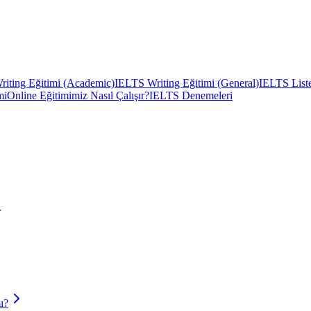
iting Eğitimi (Academic)
IELTS Writing Eğitimi (General)
IELTS Liste
mi
Online Eğitimimiz Nasıl Çalışır?
IELTS Denemeleri
r
mı?