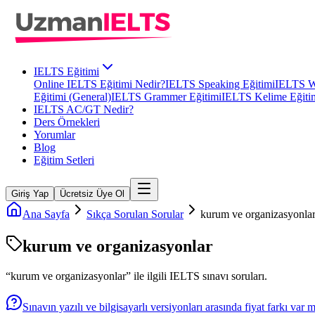
IELTS Eğitimi
Online IELTS Eğitimi Nedir?
IELTS Speaking Eğitimi
IELTS Wr
Eğitimi (General)
IELTS Grammer Eğitimi
IELTS Kelime Eğiti
IELTS AC/GT Nedir?
Ders Örnekleri
Yorumlar
Blog
Eğitim Setleri
Giriş Yap
Ücretsiz Üye Ol
Ana Sayfa
Sıkça Sorulan Sorular
kurum ve organizasyonla
kurum ve organizasyonlar
“
kurum ve organizasyonlar
” ile ilgili
IELTS
sınavı soruları.
Sınavın yazılı ve bilgisayarlı versiyonları arasında fiyat farkı var 