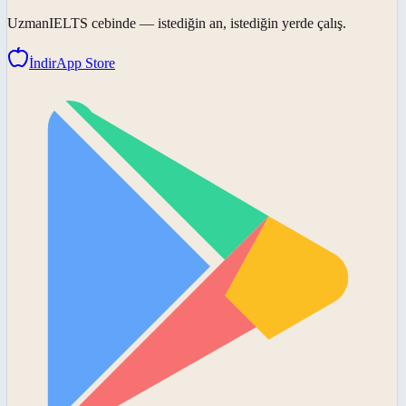
UzmanIELTS
cebinde — istediğin an, istediğin yerde çalış.
İndir
App Store