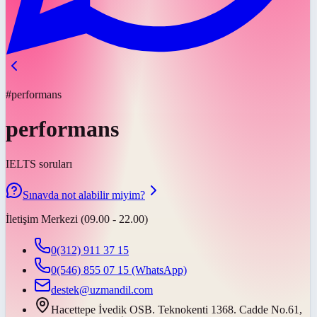
#performans
performans
IELTS soruları
Sınavda not alabilir miyim?
İletişim Merkezi (09.00 - 22.00)
0(312) 911 37 15
0(546) 855 07 15
(WhatsApp)
destek@uzmandil.com
Hacettepe İvedik OSB. Teknokenti 1368. Cadde No.61,