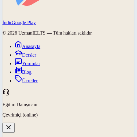
İndir
Google Play
©
2026
UzmanIELTS
— Tüm hakları saklıdır.
Anasayfa
Dersler
Yorumlar
Blog
Ücretler
Eğitim Danışmanı
Çevrimiçi (online)