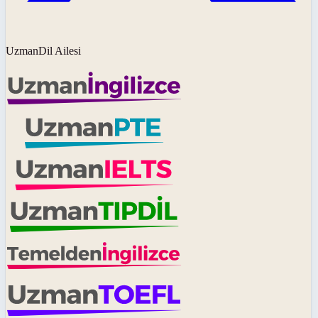
UzmanDil Ailesi