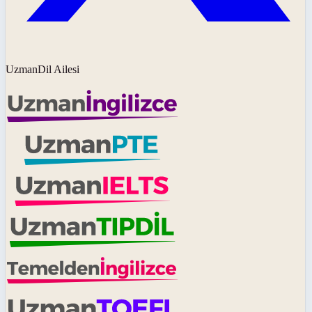
UzmanDil Ailesi