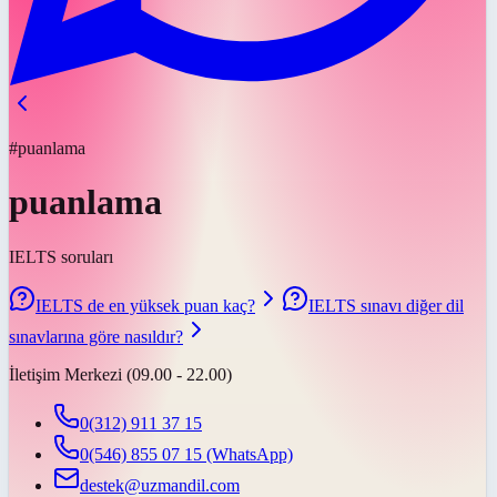
#puanlama
puanlama
IELTS soruları
IELTS de en yüksek puan kaç?
IELTS sınavı diğer dil
sınavlarına göre nasıldır?
İletişim Merkezi (09.00 - 22.00)
0(312) 911 37 15
0(546) 855 07 15
(WhatsApp)
destek@uzmandil.com