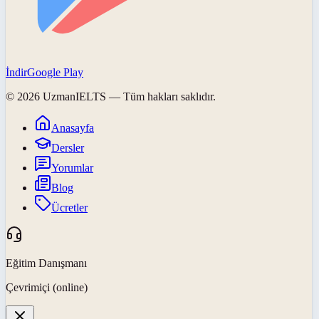
İndir
Google Play
©
2026
UzmanIELTS
— Tüm hakları saklıdır.
Anasayfa
Dersler
Yorumlar
Blog
Ücretler
Eğitim Danışmanı
Çevrimiçi (online)