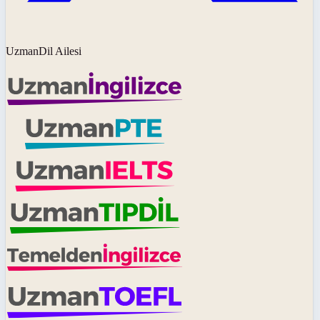
UzmanDil Ailesi