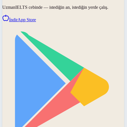
UzmanIELTS
cebinde — istediğin an, istediğin yerde çalış.
İndir
App Store