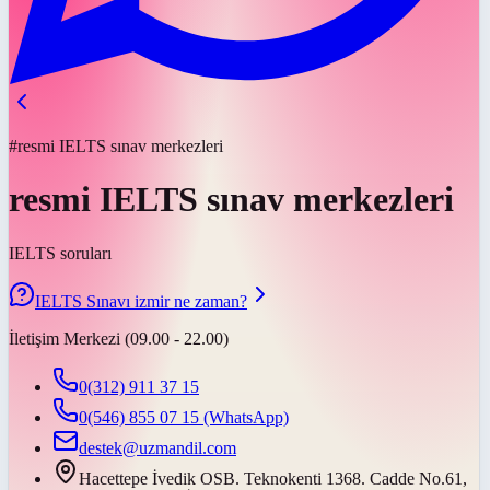
#resmi IELTS sınav merkezleri
resmi IELTS sınav merkezleri
IELTS soruları
IELTS Sınavı izmir ne zaman?
İletişim Merkezi (09.00 - 22.00)
0(312) 911 37 15
0(546) 855 07 15
(WhatsApp)
destek@uzmandil.com
Hacettepe İvedik OSB. Teknokenti 1368. Cadde No.61,