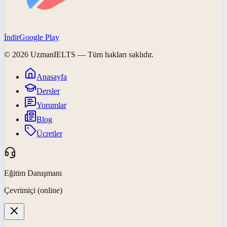
İndir
Google Play
©
2026
UzmanIELTS
— Tüm hakları saklıdır.
Anasayfa
Dersler
Yorumlar
Blog
Ücretler
Eğitim Danışmanı
Çevrimiçi (online)