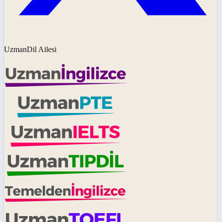
UzmanDil Ailesi