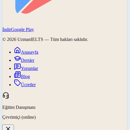
İndir
Google Play
©
2026
UzmanIELTS
— Tüm hakları saklıdır.
Anasayfa
Dersler
Yorumlar
Blog
Ücretler
Eğitim Danışmanı
Çevrimiçi (online)