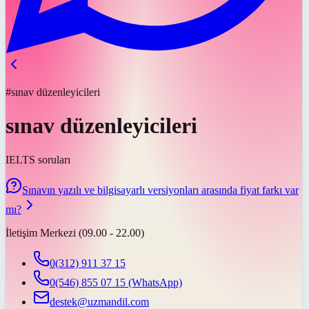
#sınav düzenleyicileri
sınav düzenleyicileri
IELTS soruları
Sınavın yazılı ve bilgisayarlı versiyonları arasında fiyat farkı var
mı?
İletişim Merkezi (09.00 - 22.00)
0(312) 911 37 15
0(546) 855 07 15
(WhatsApp)
destek@uzmandil.com