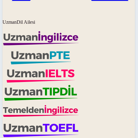
UzmanDil Ailesi