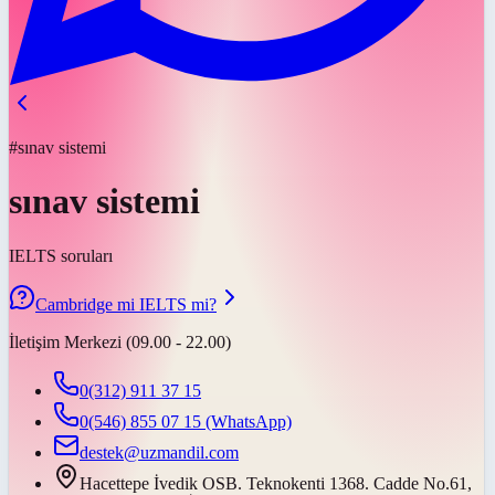
#sınav sistemi
sınav sistemi
IELTS soruları
Cambridge mi IELTS mi?
İletişim Merkezi (09.00 - 22.00)
0(312) 911 37 15
0(546) 855 07 15
(WhatsApp)
destek@uzmandil.com
Hacettepe İvedik OSB. Teknokenti 1368. Cadde No.61,