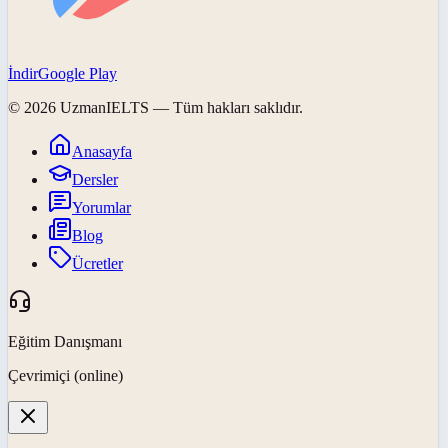
İndir
Google Play
©
2026
UzmanIELTS
— Tüm hakları saklıdır.
Anasayfa
Dersler
Yorumlar
Blog
Ücretler
Eğitim Danışmanı
Çevrimiçi (online)