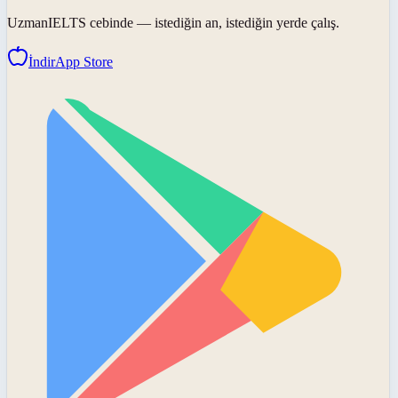
UzmanIELTS
cebinde — istediğin an, istediğin yerde çalış.
İndir
App Store