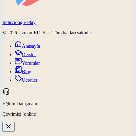
İndir
Google Play
©
2026
UzmanIELTS
— Tüm hakları saklıdır.
Anasayfa
Dersler
Yorumlar
Blog
Ücretler
Eğitim Danışmanı
Çevrimiçi (online)