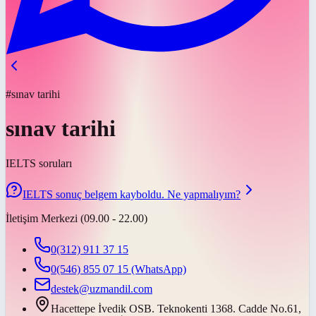
#sınav tarihi
sınav tarihi
IELTS soruları
IELTS sonuç belgem kayboldu. Ne yapmalıyım?
İletişim Merkezi (09.00 - 22.00)
0(312) 911 37 15
0(546) 855 07 15
(WhatsApp)
destek@uzmandil.com
Hacettepe İvedik OSB. Teknokenti 1368. Cadde No.61,