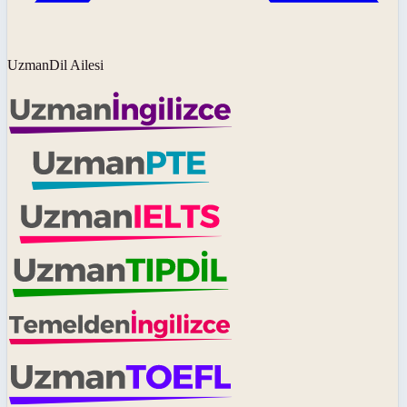
UzmanDil Ailesi