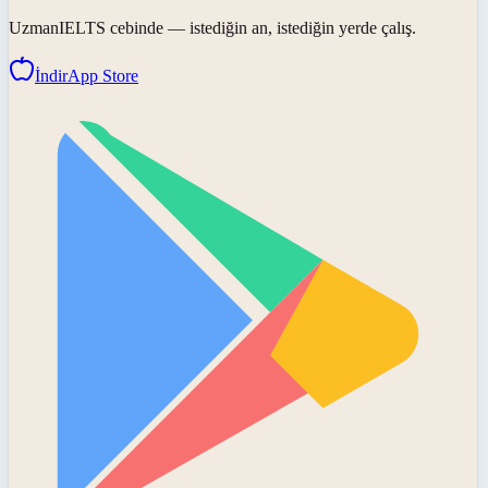
UzmanIELTS
cebinde — istediğin an, istediğin yerde çalış.
İndir
App Store