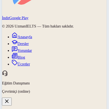
İndir
Google Play
©
2026
UzmanIELTS
— Tüm hakları saklıdır.
Anasayfa
Dersler
Yorumlar
Blog
Ücretler
Eğitim Danışmanı
Çevrimiçi (online)