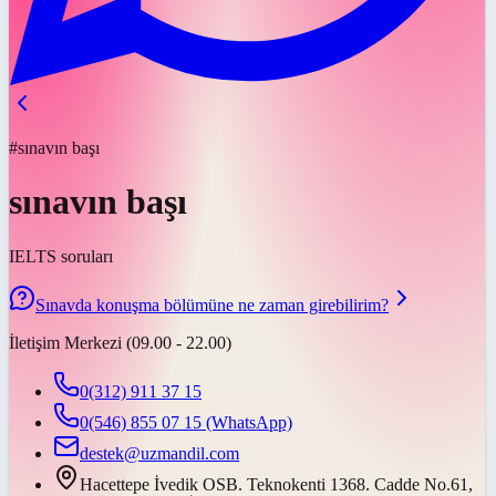
#sınavın başı
sınavın başı
IELTS soruları
Sınavda konuşma bölümüne ne zaman girebilirim?
İletişim Merkezi (09.00 - 22.00)
0(312) 911 37 15
0(546) 855 07 15
(WhatsApp)
destek@uzmandil.com
Hacettepe İvedik OSB. Teknokenti 1368. Cadde No.61,