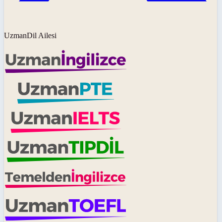
UzmanDil Ailesi