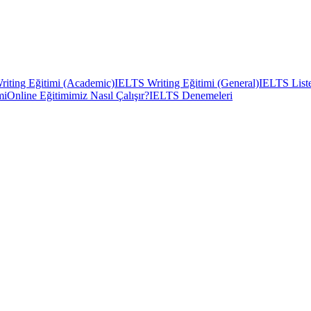
iting Eğitimi (Academic)
IELTS Writing Eğitimi (General)
IELTS Liste
mi
Online Eğitimimiz Nasıl Çalışır?
IELTS Denemeleri