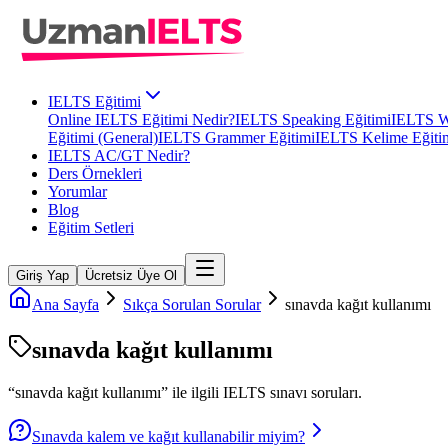
IELTS Eğitimi
Online IELTS Eğitimi Nedir?
IELTS Speaking Eğitimi
IELTS Wr
Eğitimi (General)
IELTS Grammer Eğitimi
IELTS Kelime Eğiti
IELTS AC/GT Nedir?
Ders Örnekleri
Yorumlar
Blog
Eğitim Setleri
Giriş Yap
Ücretsiz Üye Ol
Ana Sayfa
Sıkça Sorulan Sorular
sınavda kağıt kullanımı
sınavda kağıt kullanımı
“
sınavda kağıt kullanımı
” ile ilgili
IELTS
sınavı soruları.
Sınavda kalem ve kağıt kullanabilir miyim?