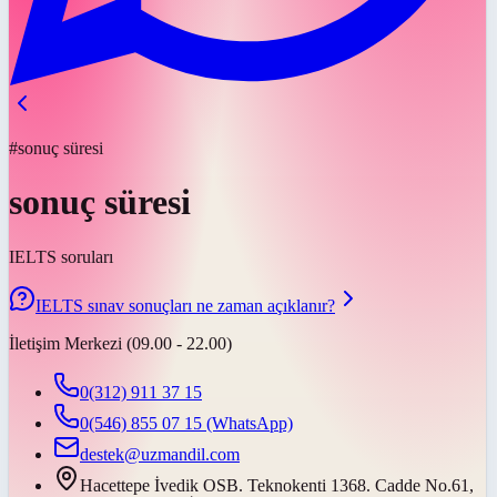
#sonuç süresi
sonuç süresi
IELTS soruları
IELTS sınav sonuçları ne zaman açıklanır?
İletişim Merkezi (09.00 - 22.00)
0(312) 911 37 15
0(546) 855 07 15
(WhatsApp)
destek@uzmandil.com
Hacettepe İvedik OSB. Teknokenti 1368. Cadde No.61,