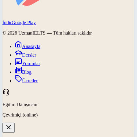
İndir
Google Play
©
2026
UzmanIELTS
— Tüm hakları saklıdır.
Anasayfa
Dersler
Yorumlar
Blog
Ücretler
Eğitim Danışmanı
Çevrimiçi (online)