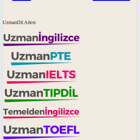
UzmanDil Ailesi