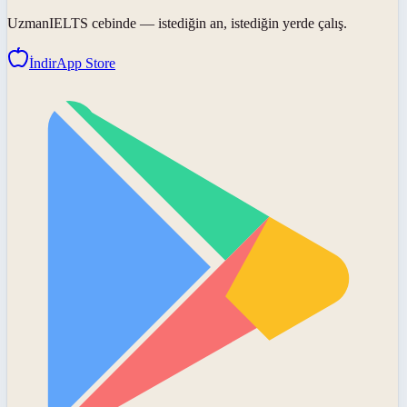
UzmanIELTS
cebinde — istediğin an, istediğin yerde çalış.
İndir
App Store