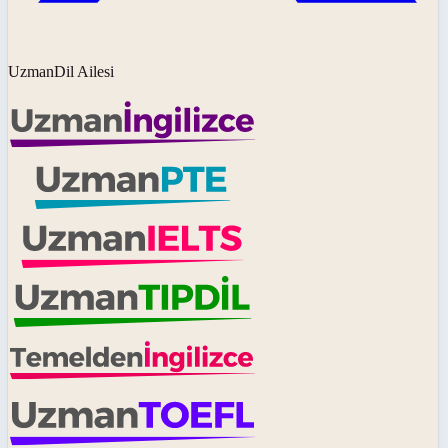
UzmanDil Ailesi