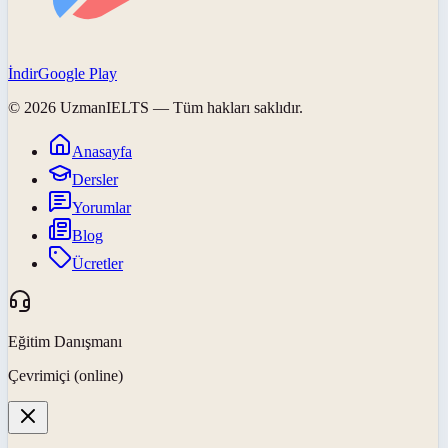
İndir
Google Play
©
2026
UzmanIELTS
— Tüm hakları saklıdır.
Anasayfa
Dersler
Yorumlar
Blog
Ücretler
Eğitim Danışmanı
Çevrimiçi (online)