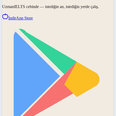
UzmanIELTS
cebinde — istediğin an, istediğin yerde çalış.
İndir
App Store