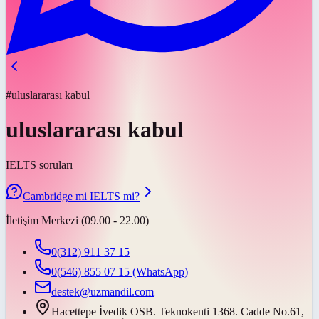
#uluslararası kabul
uluslararası kabul
IELTS soruları
Cambridge mi IELTS mi?
İletişim Merkezi (09.00 - 22.00)
0(312) 911 37 15
0(546) 855 07 15
(WhatsApp)
destek@uzmandil.com
Hacettepe İvedik OSB. Teknokenti 1368. Cadde No.61,