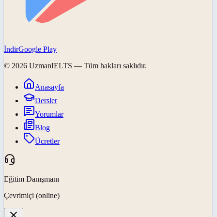
İndir
Google Play
©
2026
UzmanIELTS
— Tüm hakları saklıdır.
Anasayfa
Dersler
Yorumlar
Blog
Ücretler
Eğitim Danışmanı
Çevrimiçi (online)