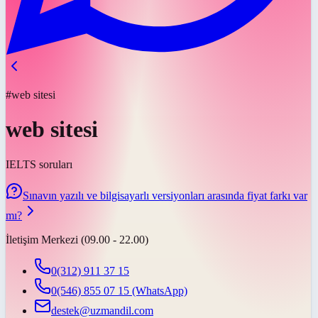
#web sitesi
web sitesi
IELTS soruları
Sınavın yazılı ve bilgisayarlı versiyonları arasında fiyat farkı var
mı?
İletişim Merkezi (09.00 - 22.00)
0(312) 911 37 15
0(546) 855 07 15
(WhatsApp)
destek@uzmandil.com