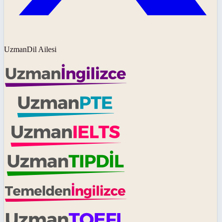
UzmanDil Ailesi