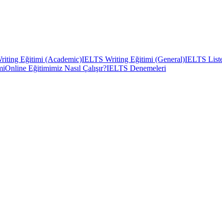
iting Eğitimi (Academic)
IELTS Writing Eğitimi (General)
IELTS Liste
mi
Online Eğitimimiz Nasıl Çalışır?
IELTS Denemeleri