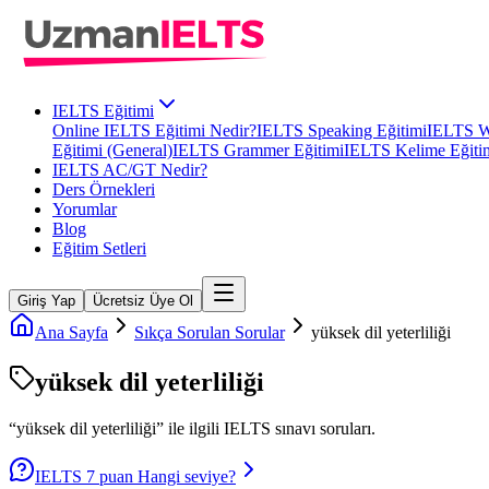
IELTS Eğitimi
Online IELTS Eğitimi Nedir?
IELTS Speaking Eğitimi
IELTS Wr
Eğitimi (General)
IELTS Grammer Eğitimi
IELTS Kelime Eğiti
IELTS AC/GT Nedir?
Ders Örnekleri
Yorumlar
Blog
Eğitim Setleri
Giriş Yap
Ücretsiz Üye Ol
Ana Sayfa
Sıkça Sorulan Sorular
yüksek dil yeterliliği
yüksek dil yeterliliği
“
yüksek dil yeterliliği
” ile ilgili
IELTS
sınavı soruları.
IELTS 7 puan Hangi seviye?