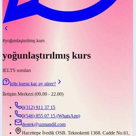
#yoğunlaştırılmış kurs
yoğunlaştırılmış kurs
IELTS soruları
Ielts kursu kaç ay sürer?
İletişim Merkezi (09.00 - 22.00)
0(312) 911 37 15
0(546) 855 07 15
(WhatsApp)
destek@uzmandil.com
Hacettepe İvedik OSB. Teknokenti 1368. Cadde No.61,