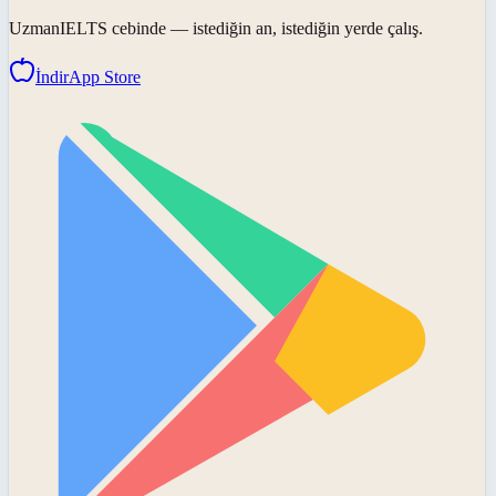
UzmanIELTS
cebinde — istediğin an, istediğin yerde çalış.
İndir
App Store