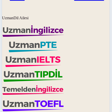
UzmanDil Ailesi