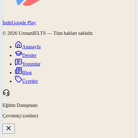
İndir
Google Play
©
2026
UzmanIELTS
— Tüm hakları saklıdır.
Anasayfa
Dersler
Yorumlar
Blog
Ücretler
Eğitim Danışmanı
Çevrimiçi (online)